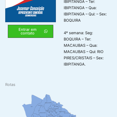
IBIPITANGA – Ter:
IBIPITANGA – Qua:
IBIPITANGA – Qui: – Sex:
BOQUIRA
Entrar em
4º semana: Seg:
contato
BOQUIRA – Ter:
MACAUBAS – Qua:
MACAUBAS – Qui: RIO
PIRES/CRISTAIS – Sex:
IBIPITANGA.
Rotas