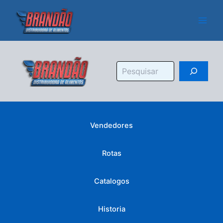
Ir
para
o
conteúdo
Pesquisar
Vendedores
Rotas
Catalogos
Historia